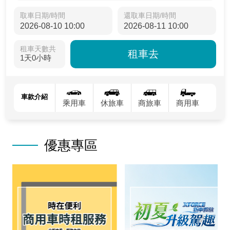
取車日期/時間
還取車日期/時間
租車天數共
租車去
1天0小時
車款介紹
乘用車
休旅車
商旅車
商用車
優惠專區