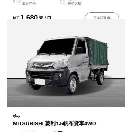
出廠年份
乘坐人數
1,680
NT
元 / 日
了解更多
MITSUBISHI 菱利1.5帆布貨車4WD