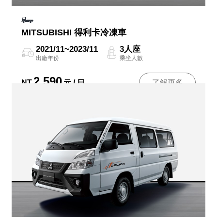
MITSUBISHI 得利卡冷凍車
2021/11~2023/11
3人座
出廠年份
乘坐人數
2,590
NT
元 / 日
了解更多