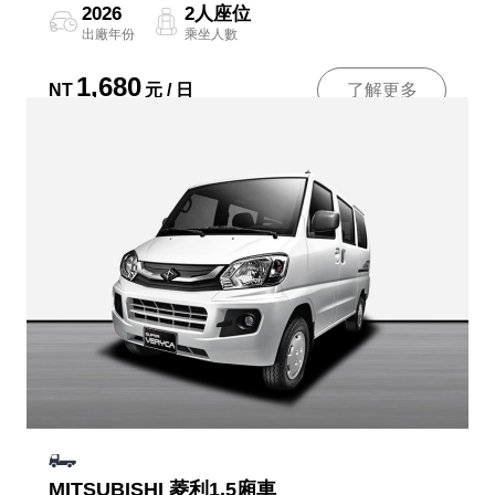
2026
2人座位
出廠年份
乘坐人數
1,680
NT
元 / 日
了解更多
MITSUBISHI 菱利1.5廂車