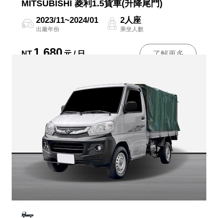
MITSUBISHI 菱利1.5貨車(升降尾門)
2023/11~2024/01
2人座
出廠年份
乘坐人數
1,680
NT
元 / 日
了解更多