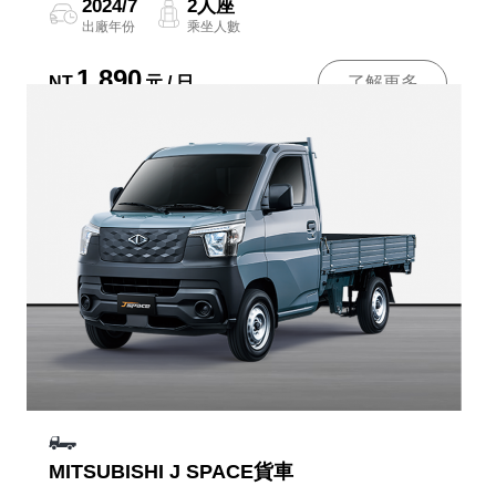
2024/7
2人座
出廠年份
乘坐人數
1,890
NT
元 / 日
了解更多
MITSUBISHI J SPACE貨車