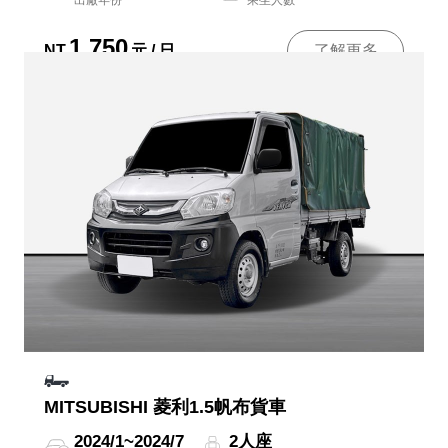
出廠年份
乘坐人數
1,750
NT
元 / 日
了解更多
MITSUBISHI 菱利1.5帆布貨車
2024/1~2024/7
2人座