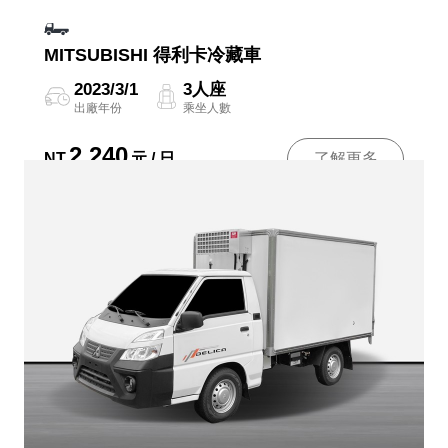
MITSUBISHI 得利卡冷藏車
2023/3/1
3人座
出廠年份
乘坐人數
2,240
NT
元 / 日
了解更多