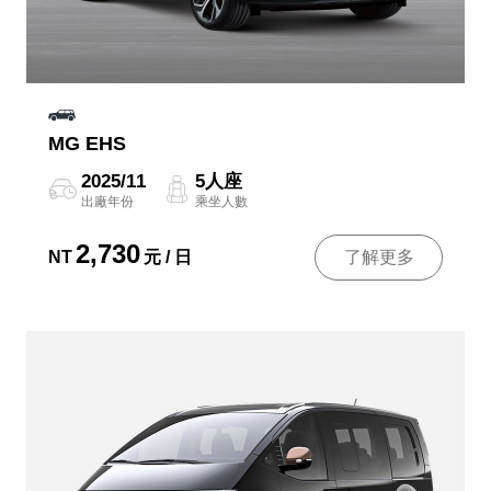
MG EHS
2025/11
5人座
出廠年份
乘坐人數
2,730
NT
元 / 日
了解更多