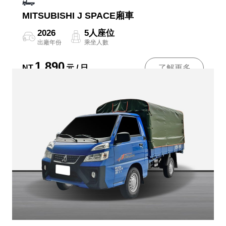
MITSUBISHI J SPACE廂車
2026
5人座位
出廠年份
乘坐人數
1,890
NT
元 / 日
了解更多