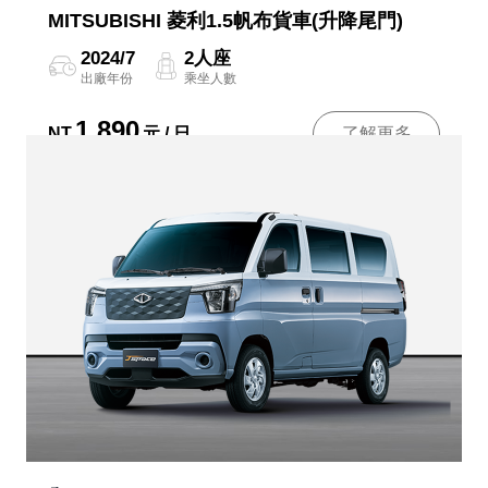
MITSUBISHI 菱利1.5帆布貨車(升降尾門)
2024/7
2人座
出廠年份
乘坐人數
1,890
NT
元 / 日
了解更多