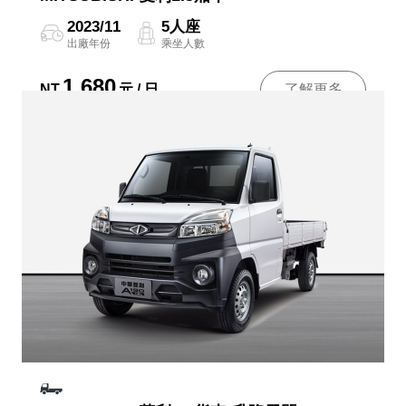
2023/11
5人座
出廠年份
乘坐人數
1,680
NT
元 / 日
了解更多