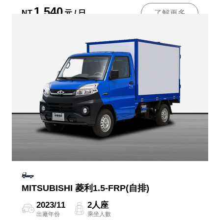
1,540
NT
元 / 日
了解更多
MITSUBISHI 菱利1.5-FRP(自排)
2023/11
2人座
出廠年份
乘坐人數