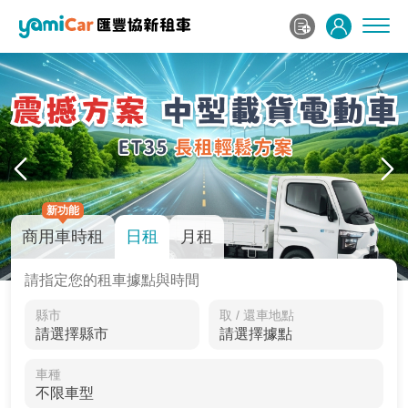
新功能
商用車時租
日租
月租
請指定您的租車據點與時間
縣市
取 / 還車地點
車種