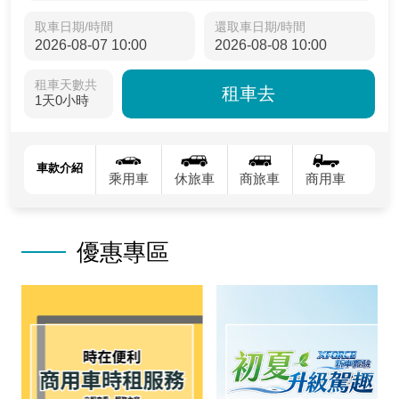
取車日期/時間
還取車日期/時間
租車天數共
租車去
1天0小時
車款介紹
乘用車
休旅車
商旅車
商用車
優惠專區