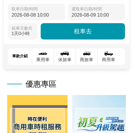
取車日期/時間
還取車日期/時間
租車天數共
租車去
1天0小時
車款介紹
乘用車
休旅車
商旅車
商用車
優惠專區