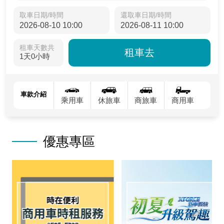
取車日期/時間
還取車日期/時間
租車天數共
租車去
1天0小時
車款介紹
乘用車
休旅車
商旅車
商用車
優惠專區