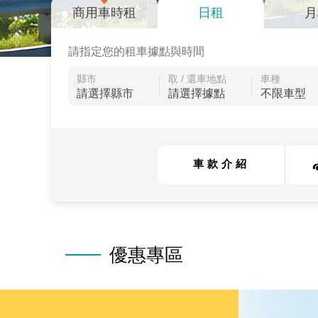
商用車時租
日租
月
請指定您的租車據點與時間
縣市
取 / 還車地點
車種
車款介紹
優惠專區