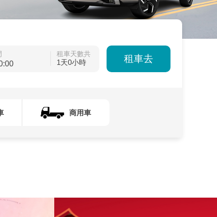
間
租車天數共
租車去
1天0小時
車
商用車