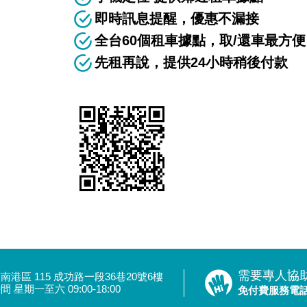
即時訊息提醒，優惠不漏接
全台60個租車據點，取/還車最方便
先租再說，提供24小時稍後付款
需要專人協
南港區 115 成功路一段36巷20號6樓
 星期一至六 09:00-18:00
免付費服務電