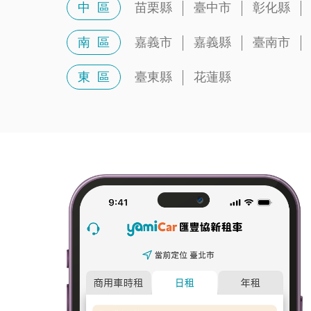
中 區
苗栗縣
臺中市
彰化縣
南 區
嘉義市
嘉義縣
臺南市
東 區
臺東縣
花蓮縣
駛向更好的生活節奏，你的長租好夥伴！