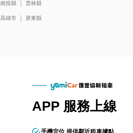
南投縣
雲林縣
高雄市
屏東縣
APP 服務上線
手機定位 提供鄰近租車據點