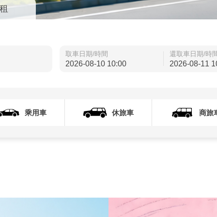
租
取車日期/時間
還取車日期/時
乘用車
休旅車
商旅