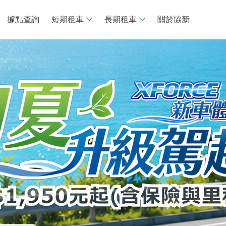
據點查詢
短期租車
長期租車
關於協新
線上租車
長租諮詢專區
車款介紹
買車V.S.租車
租車須知
專案推薦
專案試算
常見問題