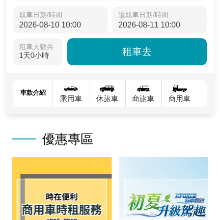
取車日期/時間
還取車日期/時間
租車天數共
租車去
1天0小時
車款介紹
乘用車
休旅車
商旅車
商用車
優惠專區