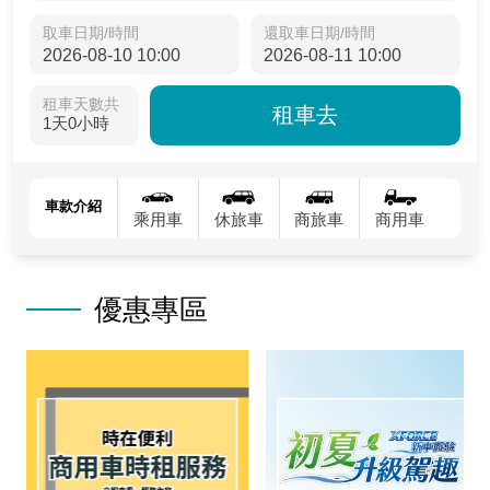
取車日期/時間
還取車日期/時間
租車天數共
租車去
1天0小時
車款介紹
乘用車
休旅車
商旅車
商用車
優惠專區