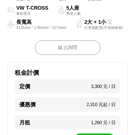
VW T-CROSS
5人座
車款型式
乘坐人數
長寬高
2大 + 1小
4135mm * 1784mm * 1573mm
行李箱配置(不傾倒後座)
線上詢問
租金計價
定價
3,300 元 / 日
優惠價
2,310 元起 / 日
月租
1,260 元 / 日