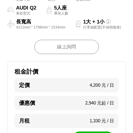
AUDI Q2
5人座
車款型式
乘坐人數
長寬高
1大 + 1小
4212mm * 1798mm * 1534mm
行李箱配置(不傾倒後座)
線上詢問
租金計價
定價
4,200 元 / 日
優惠價
2,940 元起 / 日
月租
1,330 元 / 日