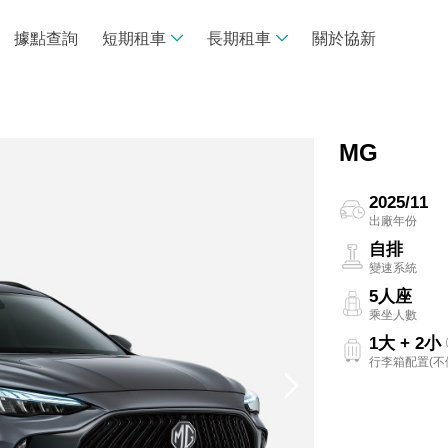
據點查詢
短期租車
長期租車
關於協新
線上租車
長租諮詢專區
車款介紹
買車V.S.租車
MG
租車須知
專案推薦
專案試算
2025/11
出廠年份
常見問題
自排
變速系統
5人座
乘坐人數
1大 + 2小
行李箱配置(不