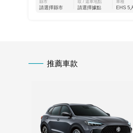
縣市
取 / 還車地點
車種
推薦車款