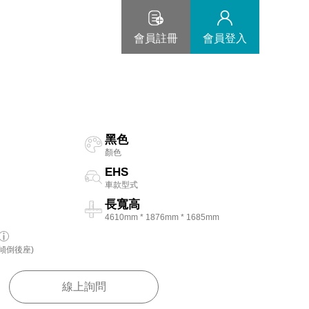
會員註冊
會員登入
黑色
顏色
EHS
車款型式
長寬高
4610mm * 1876mm * 1685mm
傾倒後座)
線上詢問