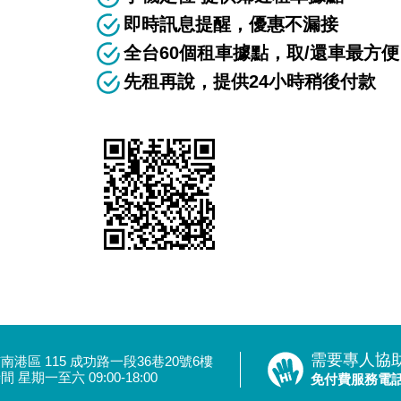
即時訊息提醒，優惠不漏接
全台60個租車據點，取/還車最方便
先租再說，提供24小時稍後付款
需要專人協
南港區 115 成功路一段36巷20號6樓
 星期一至六 09:00-18:00
免付費服務電