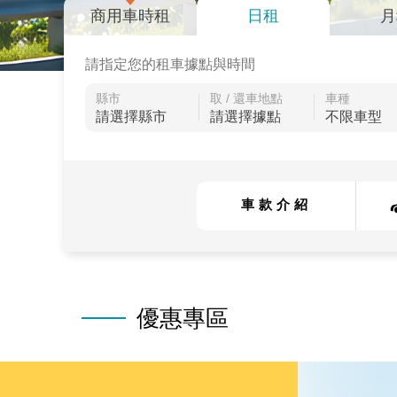
商用車時租
日租
月
請指定您的租車據點與時間
縣市
取 / 還車地點
車種
車款介紹
優惠專區