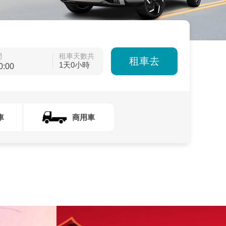
間
租車天數共
租車去
1天0小時
車
商用車