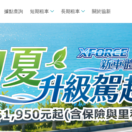
據點查詢
短期租車
長期租車
關於協新
線上租車
長租諮詢專區
車款介紹
買車V.S.租車
租車須知
專案推薦
專案試算
常見問題