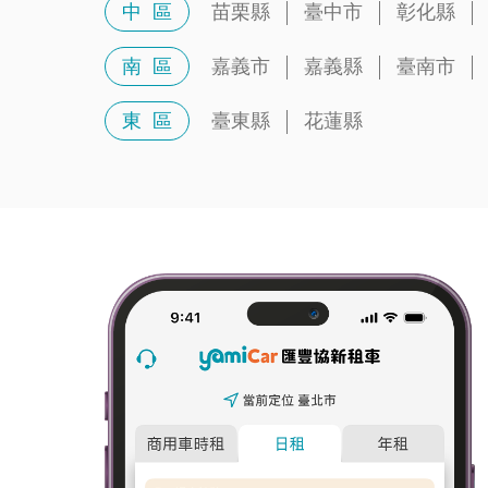
中 區
苗栗縣
臺中市
彰化縣
南 區
嘉義市
嘉義縣
臺南市
東 區
臺東縣
花蓮縣
駛向更好的生活節奏，你的長租好夥伴！