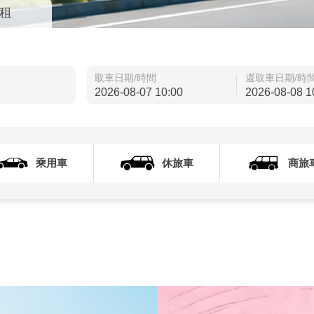
租
取車日期/時間
還取車日期/時
乘用車
休旅車
商旅