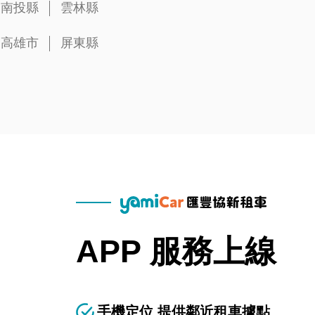
南投縣
雲林縣
高雄市
屏東縣
APP 服務上線
手機定位 提供鄰近租車據點