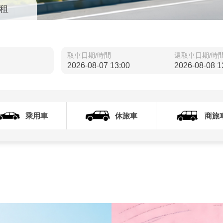
租
取車日期/時間
還取車日期/時
乘用車
休旅車
商旅