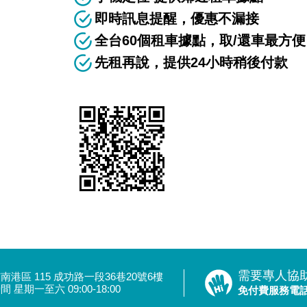
即時訊息提醒，優惠不漏接
全台60個租車據點，取/還車最方便
先租再說，提供24小時稍後付款
需要專人協
南港區 115 成功路一段36巷20號6樓
 星期一至六 09:00-18:00
免付費服務電