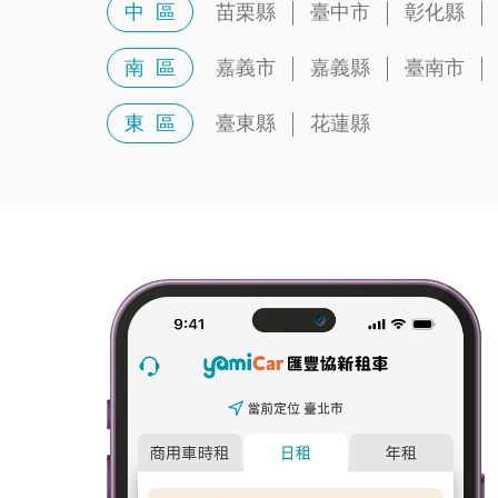
中 區
苗栗縣
臺中市
彰化縣
南 區
嘉義市
嘉義縣
臺南市
東 區
臺東縣
花蓮縣
駛向更好的生活節奏，你的長租好夥伴！