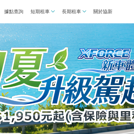
據點查詢
短期租車
長期租車
關於協新
線上租車
長租諮詢專區
車款介紹
買車V.S.租車
租車須知
專案推薦
專案試算
常見問題