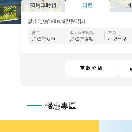
商用車時租
日租
月
請指定您的租車據點與時間
縣市
取 / 還車地點
車種
車款介紹
優惠專區