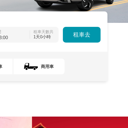
間
租車天數共
租車去
1天0小時
車
商用車