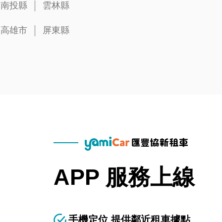
南投縣
雲林縣
高雄市
屏東縣
APP 服務上線
手機定位 提供鄰近租車據點