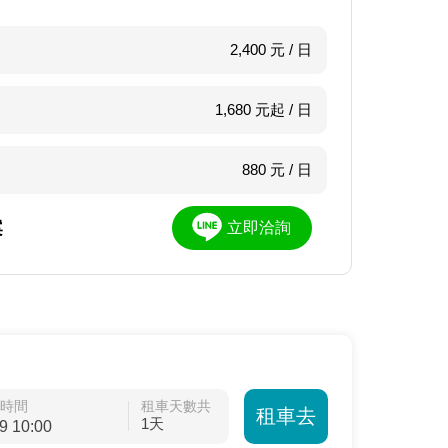
2,400 元 / 日
1,680 元起 / 日
880 元 / 日
案
立即洽詢
/時間
租車天數共
租車去
1天