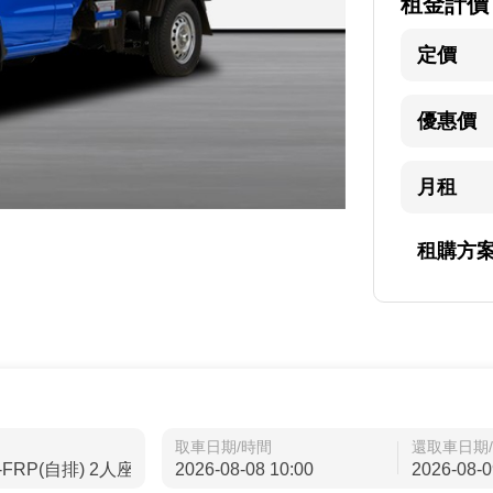
租金計價
定價
優惠價
月租
租購方
取車日期/時間
還取車日期