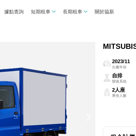
據點查詢
短期租車
長期租車
關於協新
線上租車
長租諮詢專區
車款介紹
買車V.S.租車
MITSUBI
租車須知
專案推薦
專案試算
2023/11
出廠年份
常見問題
自排
變速系統
2人座
乘坐人數