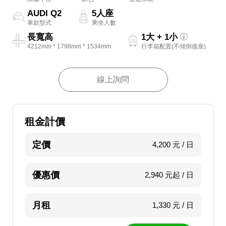
AUDI Q2
5人座
車款型式
乘坐人數
長寬高
1大 + 1小
4212mm * 1798mm * 1534mm
行李箱配置(不傾倒後座)
線上詢問
租金計價
定價
4,200 元 / 日
優惠價
2,940 元起 / 日
月租
1,330 元 / 日